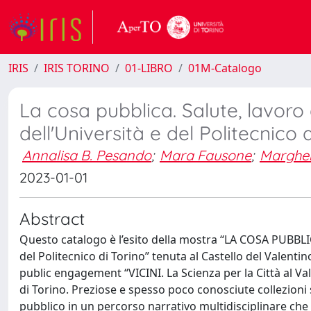
IRIS
IRIS TORINO
01-LIBRO
01M-Catalogo
La cosa pubblica. Salute, lavoro 
dell'Università e del Politecnico d
Annalisa B. Pesando
;
Mara Fausone
;
Margher
2023-01-01
Abstract
Questo catalogo è l’esito della mostra “LA COSA PUBBLICA
del Politecnico di Torino” tenuta al Castello del Valenti
public engagement “VICINI. La Scienza per la Città al Vale
di Torino. Preziose e spesso poco conosciute collezioni 
pubblico in un percorso narrativo multidisciplinare che 