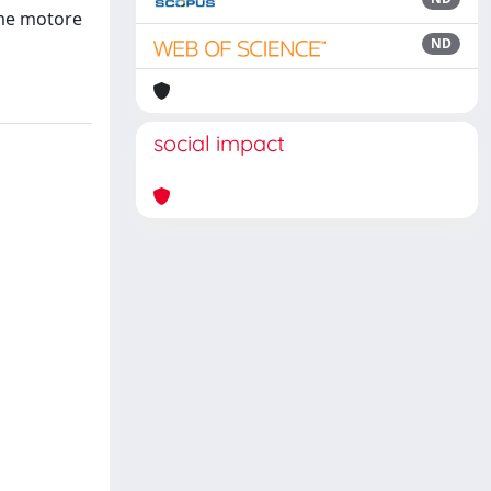
ome motore
ND
social impact