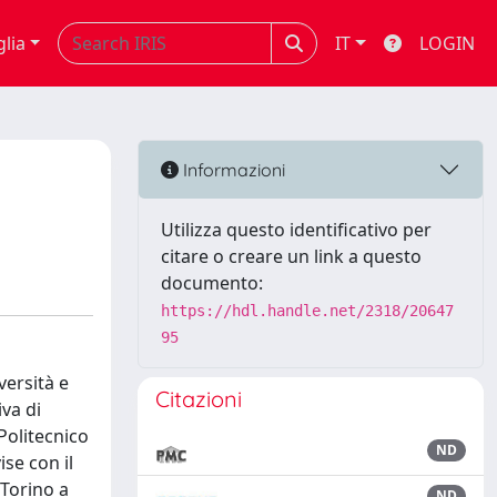
glia
IT
LOGIN
Informazioni
Utilizza questo identificativo per
citare o creare un link a questo
documento:
https://hdl.handle.net/2318/20647
95
versità e
Citazioni
iva di
 Politecnico
ND
se con il
 Torino a
ND