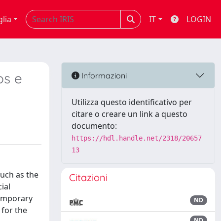
glia
IT
LOGIN
os e
Informazioni
Utilizza questo identificativo per
citare o creare un link a questo
documento:
https://hdl.handle.net/2318/20657
13
such as the
Citazioni
ial
temporary
ND
 for the
ND