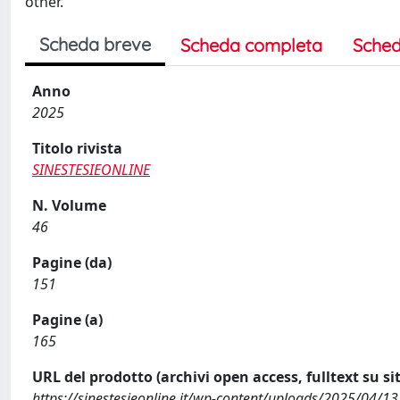
other.
Scheda breve
Scheda completa
Sched
Anno
2025
Titolo rivista
SINESTESIEONLINE
N. Volume
46
Pagine (da)
151
Pagine (a)
165
URL del prodotto (archivi open access, fulltext su sit
https://sinestesieonline.it/wp-content/uploads/2025/04/13_