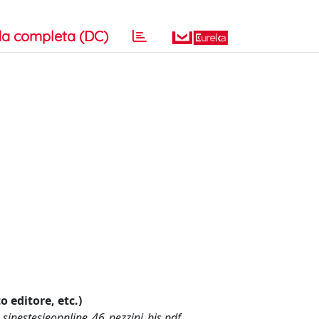
a completa (DC)
o editore, etc.)
sinestesieopnline_46_pezzini_bis.pdf