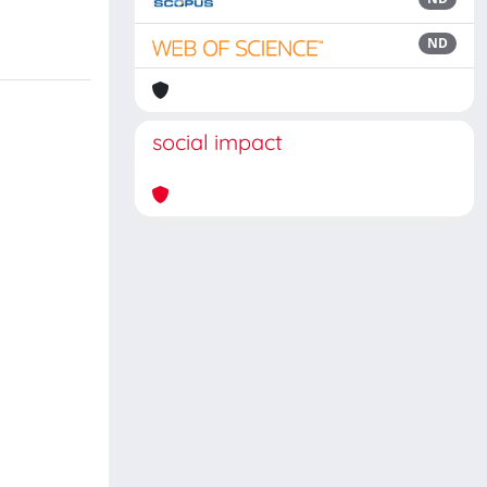
ND
social impact