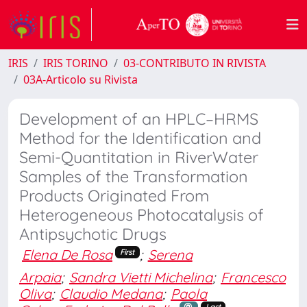
IRIS
IRIS TORINO
03-CONTRIBUTO IN RIVISTA
03A-Articolo su Rivista
Development of an HPLC–HRMS
Method for the Identification and
Semi-Quantitation in RiverWater
Samples of the Transformation
Products Originated From
Heterogeneous Photocatalysis of
Antipsychotic Drugs
Elena De Rosa
;
Serena
First
Arpaia
;
Sandra Vietti Michelina
;
Francesco
Oliva
;
Claudio Medana
;
Paola