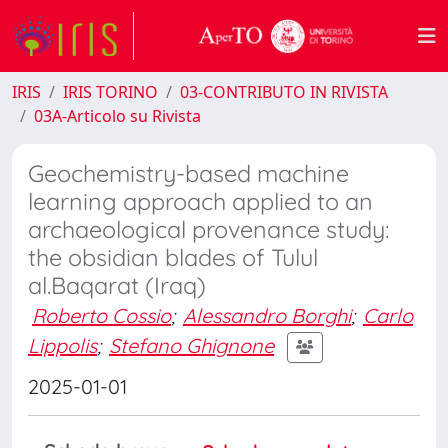
IRIS
IRIS TORINO
03-CONTRIBUTO IN RIVISTA
03A-Articolo su Rivista
Geochemistry-based machine
learning approach applied to an
archaeological provenance study:
the obsidian blades of Tulul
al.Baqarat (Iraq)
Roberto Cossio
;
Alessandro Borghi
;
Carlo
Lippolis
;
Stefano Ghignone
2025-01-01