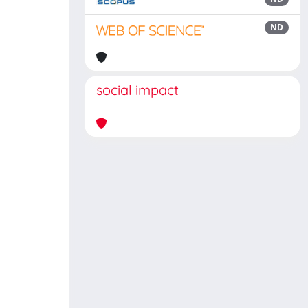
ND
social impact