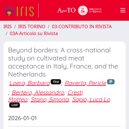
IRIS
IRIS TORINO
03-CONTRIBUTO IN RIVISTA
03A-Articolo su Rivista
Beyond borders: A cross-national
study on cultivated meat
acceptance in Italy, France, and the
Netherlands
Loera, Barbara
;
Raverta, Pericle
First
;
Bertero, Alessandro
;
Cresti,
Matteo
;
Stano, Simona
;
Sapio, Luca Lo
Last
2026-01-01