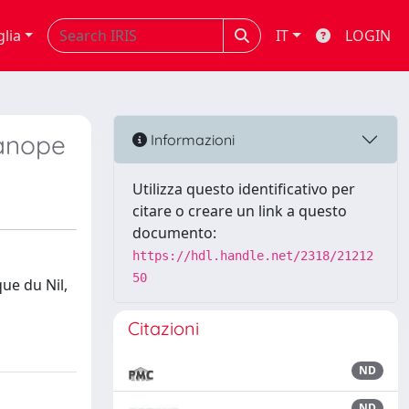
glia
IT
LOGIN
Canope
Informazioni
Utilizza questo identificativo per
citare o creare un link a questo
documento:
https://hdl.handle.net/2318/21212
50
ue du Nil,
Citazioni
ND
ND