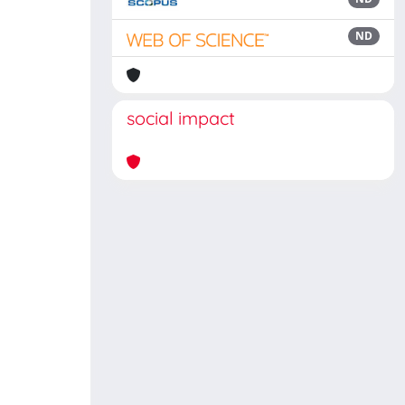
ND
social impact