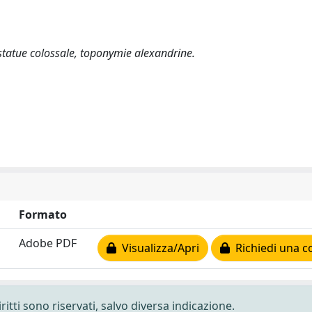
 statue colossale, toponymie alexandrine.
Formato
Adobe PDF
Visualizza/Apri
Richiedi una c
ritti sono riservati, salvo diversa indicazione.