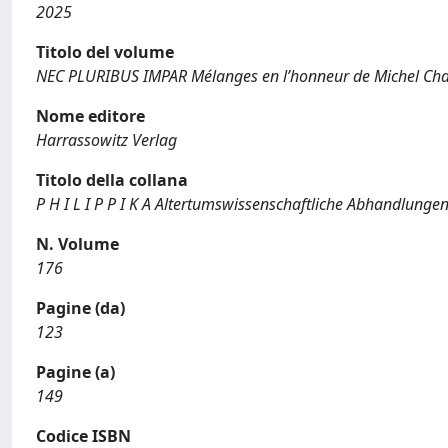
2025
Titolo del volume
NEC PLURIBUS IMPAR Mélanges en l’honneur de Michel Ch
Nome editore
Harrassowitz Verlag
Titolo della collana
P H I L I P P I K A Altertumswissenschaftliche Abhandlungen
N. Volume
176
Pagine (da)
123
Pagine (a)
149
Codice ISBN