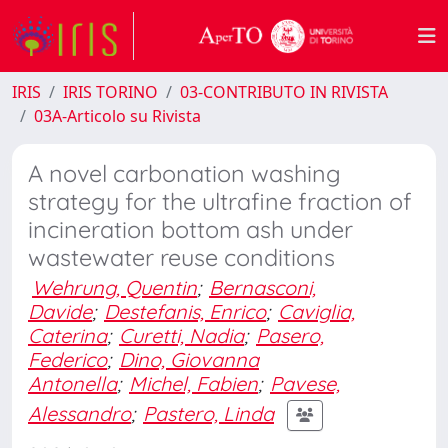
IRIS
IRIS TORINO
03-CONTRIBUTO IN RIVISTA
03A-Articolo su Rivista
A novel carbonation washing
strategy for the ultrafine fraction of
incineration bottom ash under
wastewater reuse conditions
Wehrung, Quentin
;
Bernasconi,
Davide
;
Destefanis, Enrico
;
Caviglia,
Caterina
;
Curetti, Nadia
;
Pasero,
Federico
;
Dino, Giovanna
Antonella
;
Michel, Fabien
;
Pavese,
Alessandro
;
Pastero, Linda