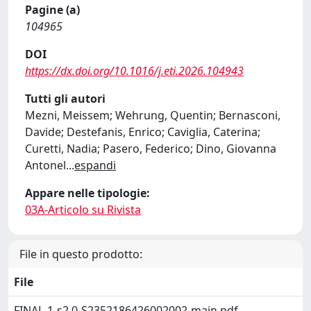
Pagine (a)
104965
DOI
https://dx.doi.org/10.1016/j.eti.2026.104943
Tutti gli autori
Mezni, Meissem; Wehrung, Quentin; Bernasconi,
Davide; Destefanis, Enrico; Caviglia, Caterina;
Curetti, Nadia; Pasero, Federico; Dino, Giovanna
Antonel
...
espandi
Appare nelle tipologie:
03A-Articolo su Rivista
File in questo prodotto:
File
FINAL-1-s2.0-S2352186426002002-main.pdf