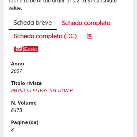
found to be of the order of 0.2 - 0.3 in absolute
value.
Scheda breve
Scheda completa
Scheda completa (DC)
Anno
2007
Titolo rivista
PHYSICS LETTERS. SECTION B
N. Volume
647B
Pagine (da)
8