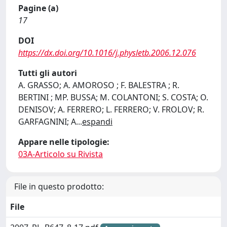
Pagine (a)
17
DOI
https://dx.doi.org/10.1016/j.physletb.2006.12.076
Tutti gli autori
A. GRASSO; A. AMOROSO ; F. BALESTRA ; R.
BERTINI ; MP. BUSSA; M. COLANTONI; S. COSTA; O.
DENISOV; A. FERRERO; L. FERRERO; V. FROLOV; R.
GARFAGNINI; A
...
espandi
Appare nelle tipologie:
03A-Articolo su Rivista
File in questo prodotto:
File