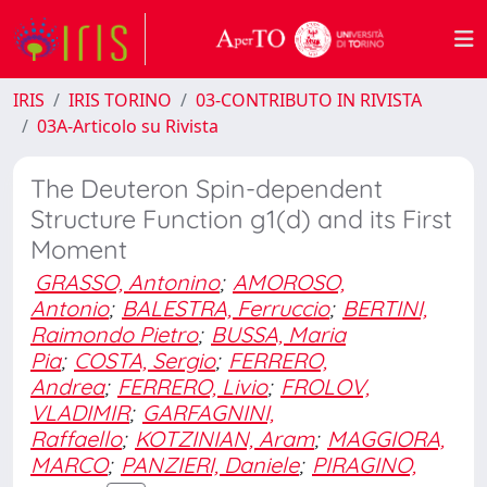
IRIS
IRIS TORINO
03-CONTRIBUTO IN RIVISTA
03A-Articolo su Rivista
The Deuteron Spin-dependent
Structure Function g1(d) and its First
Moment
GRASSO, Antonino
;
AMOROSO,
Antonio
;
BALESTRA, Ferruccio
;
BERTINI,
Raimondo Pietro
;
BUSSA, Maria
Pia
;
COSTA, Sergio
;
FERRERO,
Andrea
;
FERRERO, Livio
;
FROLOV,
VLADIMIR
;
GARFAGNINI,
Raffaello
;
KOTZINIAN, Aram
;
MAGGIORA,
MARCO
;
PANZIERI, Daniele
;
PIRAGINO,