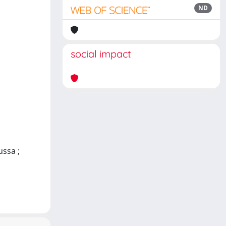
ND
social impact
ussa ;