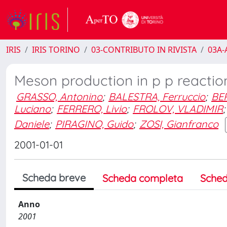
IRIS
IRIS TORINO
03-CONTRIBUTO IN RIVISTA
03A-A
Meson production in p p reactio
GRASSO, Antonino
;
BALESTRA, Ferruccio
;
BER
Luciano
;
FERRERO, Livio
;
FROLOV, VLADIMIR
;
Daniele
;
PIRAGINO, Guido
;
ZOSI, Gianfranco
2001-01-01
Scheda breve
Scheda completa
Sched
Anno
2001