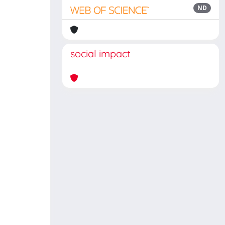
ND
social impact