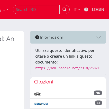
glia
IT
LOGIN
l: An
Informazioni
Utilizza questo identificativo per
citare o creare un link a questo
documento:
https://hdl.handle.net/2318/25021
Citazioni
ND
38