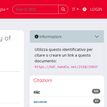
glia
IT
LOGIN
y of
Informazioni
Utilizza questo identificativo per
citare o creare un link a questo
documento:
https://hdl.handle.net/2318/25037
Citazioni
ND
67