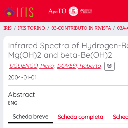
IRIS
IRIS TORINO
03-CONTRIBUTO IN RIVISTA
03A-A
Infrared Spectra of Hydrogen-Bon
Mg(OH)2 and beta-Be(OH)2
UGLIENGO, Piero
;
DOVESI, Roberto
2004-01-01
Abstract
ENG
Scheda breve
Scheda completa
Sched