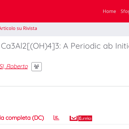
Home
Sfo
rticolo su Rivista
Ca3Al2[(OH)4]3: A Periodic ab Init
I, Roberto
a completa (DC)