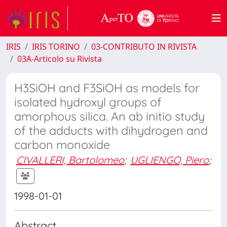
IRIS
IRIS TORINO
03-CONTRIBUTO IN RIVISTA
03A-Articolo su Rivista
H3SiOH and F3SiOH as models for
isolated hydroxyl groups of
amorphous silica. An ab initio study
of the adducts with dihydrogen and
carbon monoxide
CIVALLERI, Bartolomeo
;
UGLIENGO, Piero
;
1998-01-01
Abstract