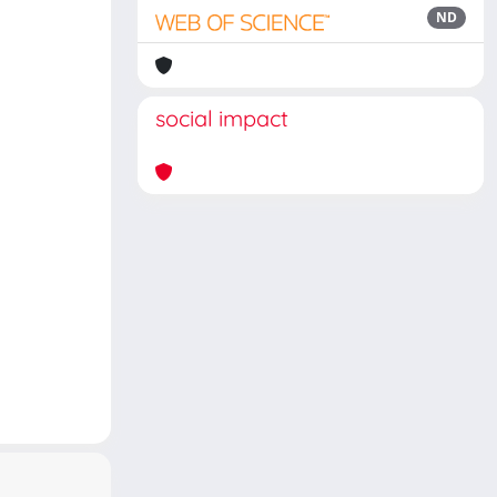
ND
social impact