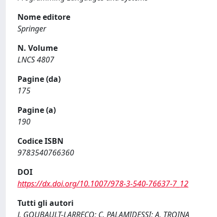
Nome editore
Springer
N. Volume
LNCS 4807
Pagine (da)
175
Pagine (a)
190
Codice ISBN
9783540766360
DOI
https://dx.doi.org/10.1007/978-3-540-76637-7_12
Tutti gli autori
J. GOUBAULT-LARRECQ; C. PALAMIDESSI; A. TROINA