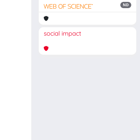
ND
social impact