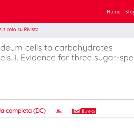
Home
Sfo
rticolo su Rivista
ideum cells to carbohydrates
ls. I. Evidence for three sugar-spec
a completa (DC)