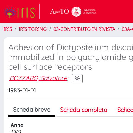
IRIS
IRIS TORINO
03-CONTRIBUTO IN RIVISTA
03A-A
Adhesion of Dictyostelium disco
immobilized in polyacrylamide ge
cell surface receptors
BOZZARO, Salvatore
;
1983-01-01
Scheda breve
Scheda completa
Sched
Anno
1983