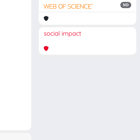
ND
social impact