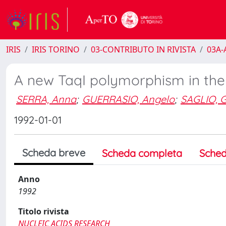
IRIS
IRIS TORINO
03-CONTRIBUTO IN RIVISTA
03A-A
A new TaqI polymorphism in the
SERRA, Anna
;
GUERRASIO, Angelo
;
SAGLIO, 
1992-01-01
Scheda breve
Scheda completa
Sched
Anno
1992
Titolo rivista
NUCLEIC ACIDS RESEARCH