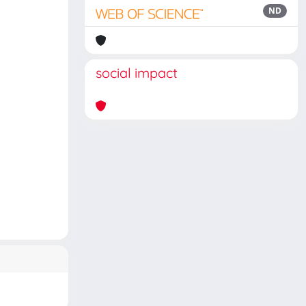
ND
social impact