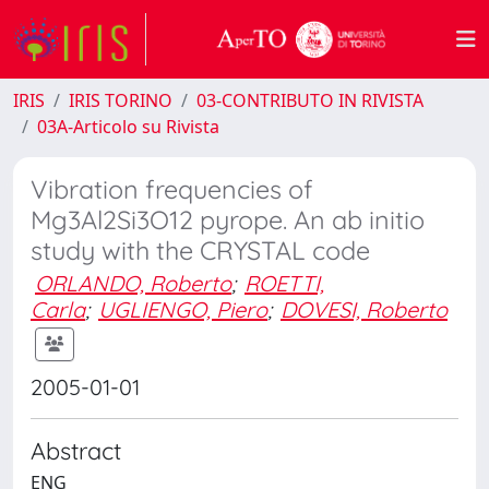
IRIS
IRIS TORINO
03-CONTRIBUTO IN RIVISTA
03A-Articolo su Rivista
Vibration frequencies of
Mg3Al2Si3O12 pyrope. An ab initio
study with the CRYSTAL code
ORLANDO, Roberto
;
ROETTI,
Carla
;
UGLIENGO, Piero
;
DOVESI, Roberto
2005-01-01
Abstract
ENG