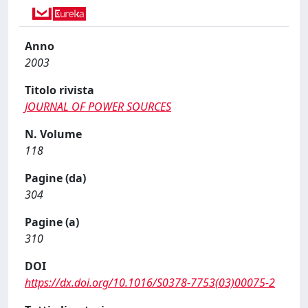
Anno
2003
Titolo rivista
JOURNAL OF POWER SOURCES
N. Volume
118
Pagine (da)
304
Pagine (a)
310
DOI
https://dx.doi.org/10.1016/S0378-7753(03)00075-2