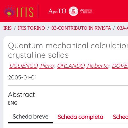
IRIS
IRIS TORINO
03-CONTRIBUTO IN RIVISTA
03A-A
Quantum mechanical calculation 
crystalline solids
UGLIENGO, Piero
;
ORLANDO, Roberto
;
DOVES
2005-01-01
Abstract
ENG
Scheda breve
Scheda completa
Sched