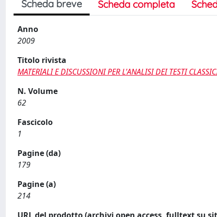
Scheda breve
Scheda completa
Sched
Anno
2009
Titolo rivista
MATERIALI E DISCUSSIONI PER L'ANALISI DEI TESTI CLASSIC
N. Volume
62
Fascicolo
1
Pagine (da)
179
Pagine (a)
214
URL del prodotto (archivi open access, fulltext su sit