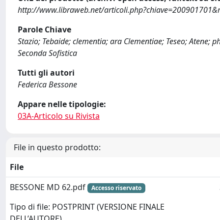
http://www.libraweb.net/articoli.php?chiave=200901701&r
Parole Chiave
Stazio; Tebaide; clementia; ara Clementiae; Teseo; Atene; p
Seconda Sofistica
Tutti gli autori
Federica Bessone
Appare nelle tipologie:
03A-Articolo su Rivista
File in questo prodotto:
File
BESSONE MD 62.pdf
Accesso riservato
Tipo di file: POSTPRINT (VERSIONE FINALE
DELL’AUTORE)