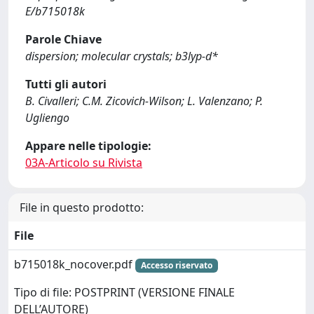
E/b715018k
Parole Chiave
dispersion; molecular crystals; b3lyp-d*
Tutti gli autori
B. Civalleri; C.M. Zicovich-Wilson; L. Valenzano; P.
Ugliengo
Appare nelle tipologie:
03A-Articolo su Rivista
File in questo prodotto:
File
b715018k_nocover.pdf
Accesso riservato
Tipo di file: POSTPRINT (VERSIONE FINALE
DELL’AUTORE)