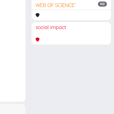
ND
social impact