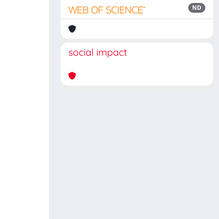
ND
social impact