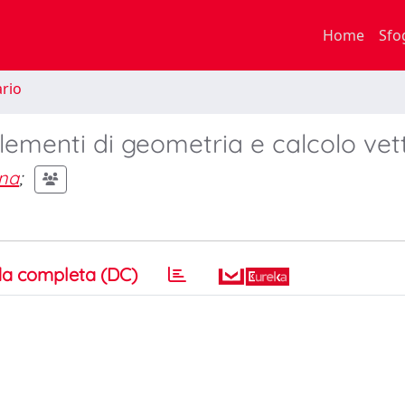
Home
Sfo
rio
lementi di geometria e calcolo vet
nna
;
a completa (DC)