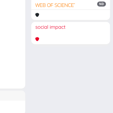
ND
social impact