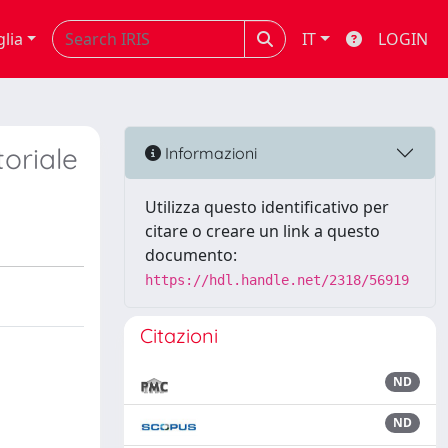
glia
IT
LOGIN
toriale
Informazioni
Utilizza questo identificativo per
citare o creare un link a questo
documento:
https://hdl.handle.net/2318/56919
Citazioni
ND
ND