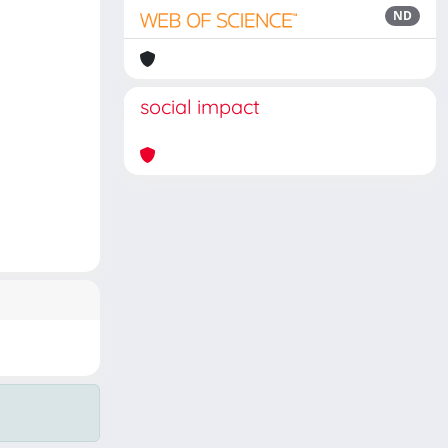
ND
social impact