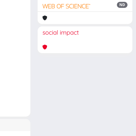
ND
social impact