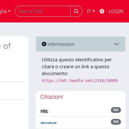
glia
IT
LOGIN
 of
Informazioni
Utilizza questo identificativo per
citare o creare un link a questo
documento:
https://hdl.handle.net/2318/58999
Citazioni
ND
ND