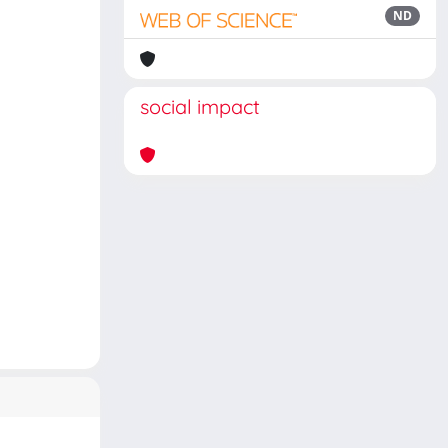
ND
social impact