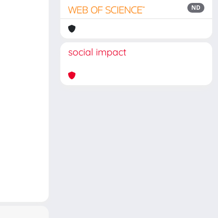
ND
social impact