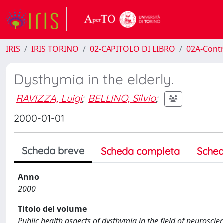
IRIS
IRIS TORINO
02-CAPITOLO DI LIBRO
02A-Contr
Dysthymia in the elderly.
RAVIZZA, Luigi
;
BELLINO, Silvio
;
2000-01-01
Scheda breve
Scheda completa
Sched
Anno
2000
Titolo del volume
Public health aspects of dysthymia in the field of neuroscie