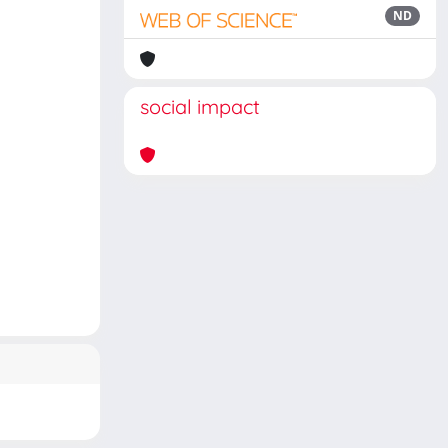
ND
social impact