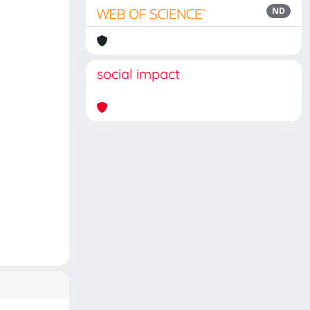
ND
social impact