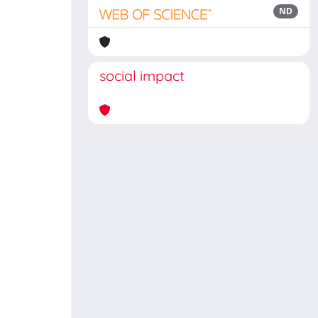
ND
social impact