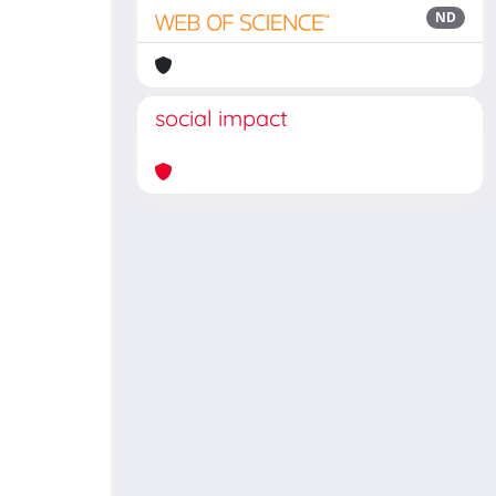
ND
social impact