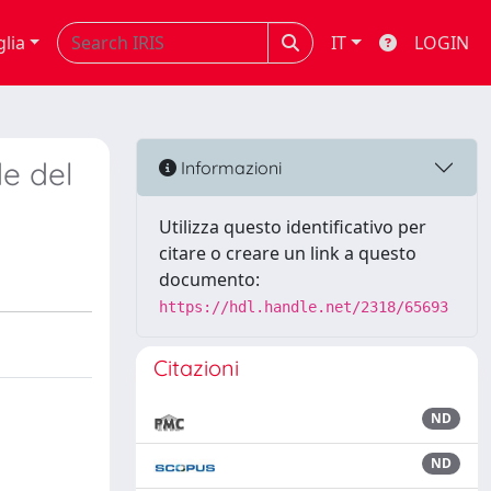
glia
IT
LOGIN
e del
Informazioni
Utilizza questo identificativo per
citare o creare un link a questo
documento:
https://hdl.handle.net/2318/65693
Citazioni
ND
ND