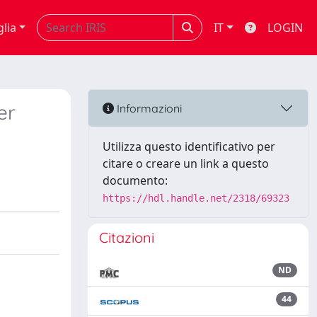
glia
IT
LOGIN
er
Informazioni
Utilizza questo identificativo per
citare o creare un link a questo
documento:
https://hdl.handle.net/2318/69323
Citazioni
ND
44