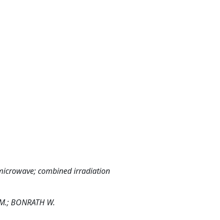
; microwave; combined irradiation
 M.; BONRATH W.