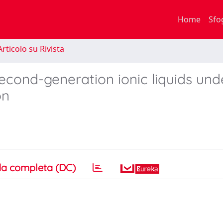
Home
Sfo
rticolo su Rivista
econd-generation ionic liquids und
on
a completa (DC)