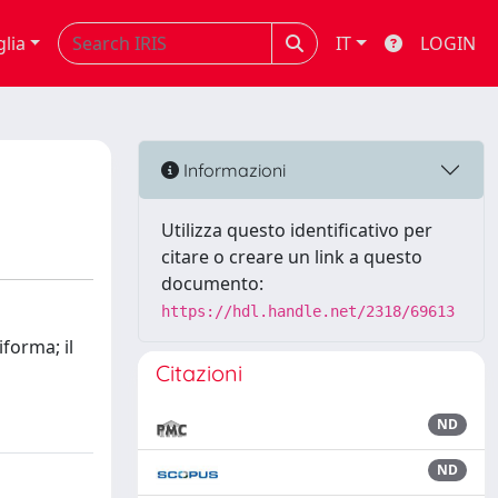
glia
IT
LOGIN
Informazioni
Utilizza questo identificativo per
citare o creare un link a questo
documento:
https://hdl.handle.net/2318/69613
iforma; il
Citazioni
ND
ND