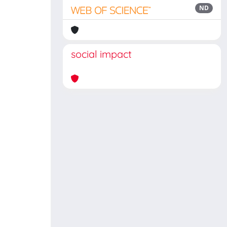
ND
social impact