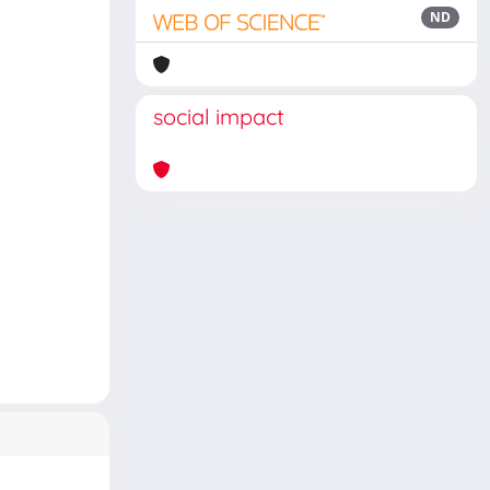
ND
social impact