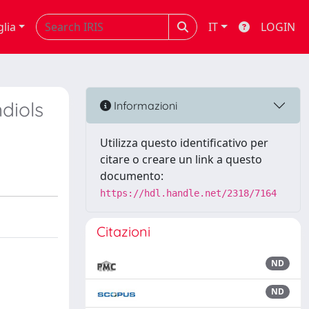
glia
IT
LOGIN
diols
Informazioni
Utilizza questo identificativo per
citare o creare un link a questo
documento:
https://hdl.handle.net/2318/7164
Citazioni
ND
ND