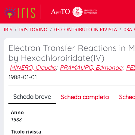
IRIS
IRIS TORINO
03-CONTRIBUTO IN RIVISTA
03A-A
Electron Transfer Reactions in M
by Hexachloroiridate(IV)
MINERO, Claudio
;
PRAMAURO, Edmondo
;
PEL
1988-01-01
Scheda breve
Scheda completa
Sched
Anno
1988
Titolo rivista