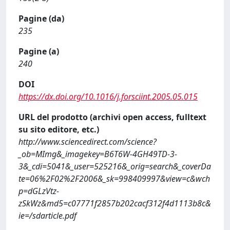
Pagine (da)
235
Pagine (a)
240
DOI
https://dx.doi.org/10.1016/j.forsciint.2005.05.015
URL del prodotto (archivi open access, fulltext
su sito editore, etc.)
http://www.sciencedirect.com/science?
_ob=MImg&_imagekey=B6T6W-4GH49TD-3-
3&_cdi=5041&_user=525216&_orig=search&_coverDa
te=06%2F02%2F2006&_sk=998409997&view=c&wch
p=dGLzVtz-
zSkWz&md5=c07771f2857b202cacf312f4d1113b8c&
ie=/sdarticle.pdf