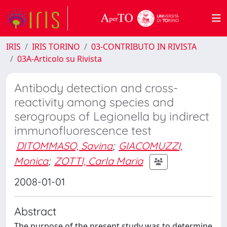
IRIS
IRIS TORINO
03-CONTRIBUTO IN RIVISTA
03A-Articolo su Rivista
Antibody detection and cross-
reactivity among species and
serogroups of Legionella by indirect
immunofluorescence test
DITOMMASO, Savina
;
GIACOMUZZI,
Monica
;
ZOTTI, Carla Maria
2008-01-01
Abstract
The purpose of the present study was to determine