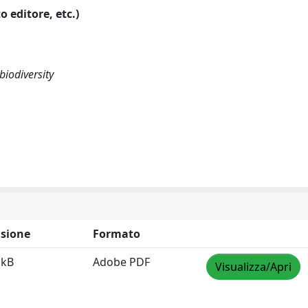
o editore, etc.)
iodiversity
sione
Formato
 kB
Adobe PDF
Visualizza/Apri