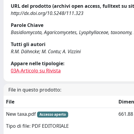
URL del prodotto (archivi open access, fulltext su sit
http://dx.doi.org/10.5248/111.323
Parole Chiave
Basidiomycota, Agaricomycetes, Lyophyllaceae, taxonomy, b
Tutti gli autori
R.M. Dähncke; M. Contu; A. Vizzini
Appare nelle tipologie:
03A-Articolo su Rivista
File in questo prodotto:
File
Dimen
New taxa.pdf
661.88
Accesso aperto
Tipo di file: PDF EDITORIALE