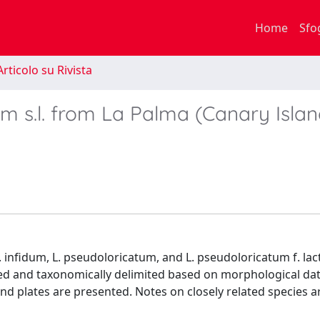
Home
Sfo
rticolo su Rivista
m s.l. from La Palma (Canary Islan
infidum, L. pseudoloricatum, and L. pseudoloricatum f. lac
ibed and taxonomically delimited based on morphological dat
nd plates are presented. Notes on closely related species a