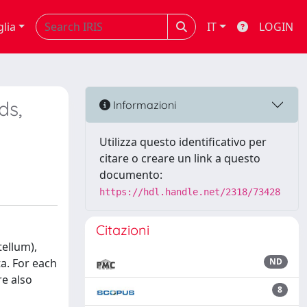
glia
IT
LOGIN
ds,
Informazioni
Utilizza questo identificativo per
citare o creare un link a questo
documento:
https://hdl.handle.net/2318/73428
Citazioni
tellum),
a. For each
ND
re also
8