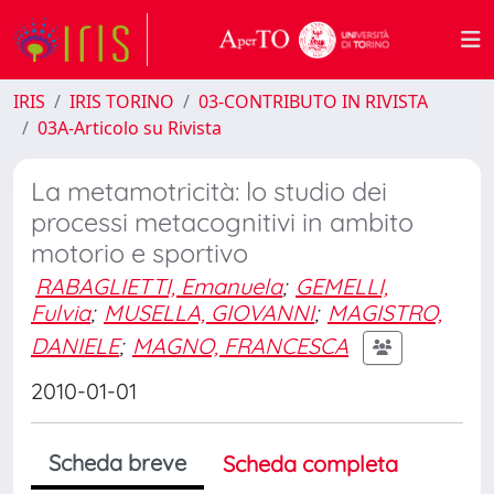
IRIS
IRIS TORINO
03-CONTRIBUTO IN RIVISTA
03A-Articolo su Rivista
La metamotricità: lo studio dei
processi metacognitivi in ambito
motorio e sportivo
RABAGLIETTI, Emanuela
;
GEMELLI,
Fulvia
;
MUSELLA, GIOVANNI
;
MAGISTRO,
DANIELE
;
MAGNO, FRANCESCA
2010-01-01
Scheda breve
Scheda completa