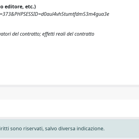
o editore, etc.)
lems6=373&PHPSESSID=d0aul4vh5tumtfdm53m4gua3e
tori del contratto; effetti reali del contratto
ritti sono riservati, salvo diversa indicazione.