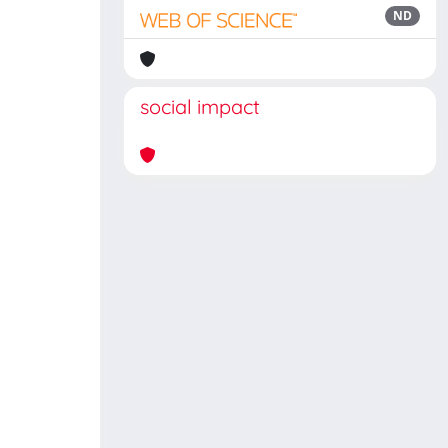
ND
social impact