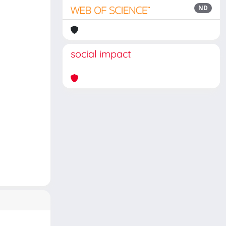
ND
social impact