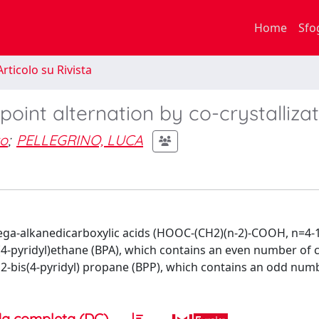
Home
Sfo
rticolo su Rivista
oint alternation by co-crystalliza
o
;
PELLEGRINO, LUCA
ga-alkanedicarboxylic acids (HOOC-(CH2)(n-2)-COOH, n=4-1
s(4-pyridyl)ethane (BPA), which contains an even number of
 1,2-bis(4-pyridyl) propane (BPP), which contains an odd num
a completa (DC)