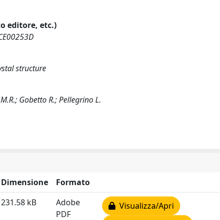
o editore, etc.)
C0CE00253D
tal structure
 M.R.; Gobetto R.; Pellegrino L.
Dimensione
Formato
231.58 kB
Adobe
Visualizza/Apri
PDF