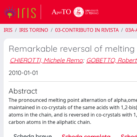
IRIS
IRIS TORINO
03-CONTRIBUTO IN RIVISTA
03A-A
Remarkable reversal of melting p
CHIEROTTI, Michele Remo
;
GOBETTO, Robert
2010-01-01
Abstract
The pronounced melting point alternation of alpha,ome
maintained in co-crystals of the same acids with 1,2-bi
atoms in the chain, and is reversed in co-crystals with
carbon atoms in the aliphatic chain.
Scheda breve
Scheda completa
Sched