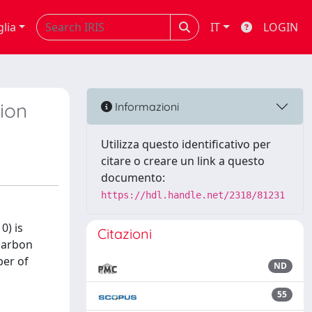
glia
IT
LOGIN
tion
Informazioni
Utilizza questo identificativo per
citare o creare un link a questo
documento:
https://hdl.handle.net/2318/81231
0) is
Citazioni
 carbon
ber of
ND
55