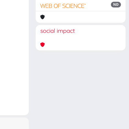
ND
social impact