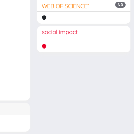
ND
social impact