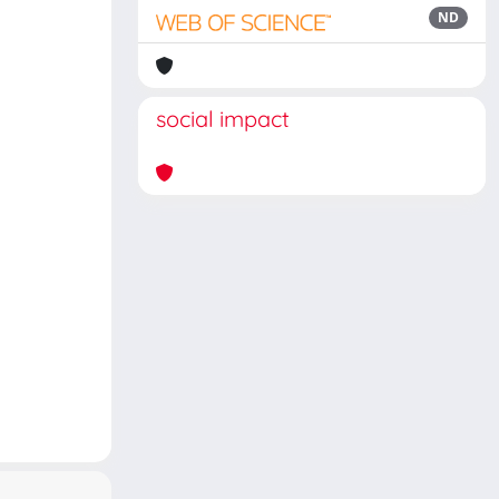
ND
social impact