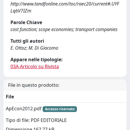
http://www.tandfonline.com/toc/raec20/current#.UYF
LqbV7IZm
Parole Chiave
cost function; scope economies; transport companies
Tutti gli autori
E. Ottoz; M. Di Giacomo
Appare nelle tipologie:
03A-Articolo su Rivista
File in questo prodotto:
File
ApEcon2012.pdf
Accesso riservato
Tipo di file: PDF EDITORIALE
Dimensione 167.77 kB