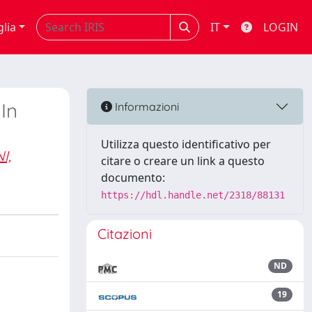
glia
IT
LOGIN
In
Informazioni
Utilizza questo identificativo per
I,
citare o creare un link a questo
documento:
https://hdl.handle.net/2318/88131
Citazioni
ND
19