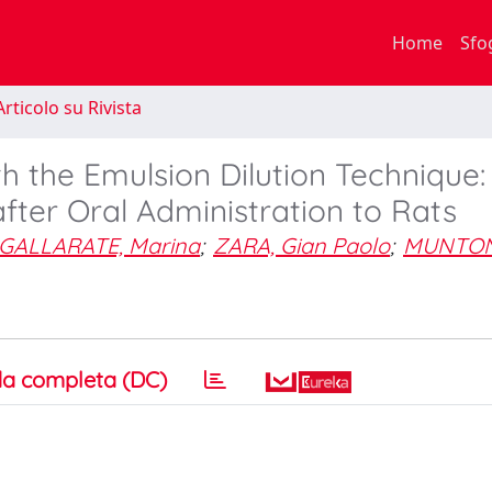
Home
Sfo
rticolo su Rivista
h the Emulsion Dilution Technique: 
fter Oral Administration to Rats
GALLARATE, Marina
;
ZARA, Gian Paolo
;
MUNTON
a completa (DC)